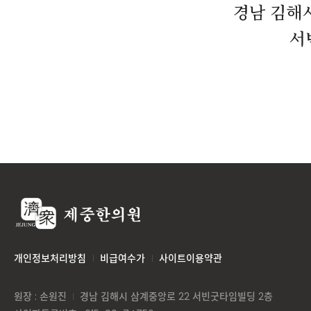
경남 김해시
서
개인정보처리방침
비급여수가
사이트이용약관
원장 : 손원진
경남 김해시 삼계중앙로 22 서빈굿타임빌딩 2층