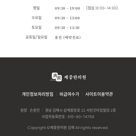
평일
09:30 ~ 19:00
(점심 13:00~ 14:30)
수요일
09:30 ~ 13:00
토요일
09:30 ~ 13:30
공휴일/일요일
휴진 (예약진료)
개인정보처리방침
비급여수가
사이트이용약관
원장 : 손원진
경남 김해시 삼계중앙로 22 서빈굿타임빌딩 2층
사업자등록번호 : 615-90-74756
Copyright ©제중한의원 김해 All rights reserved.